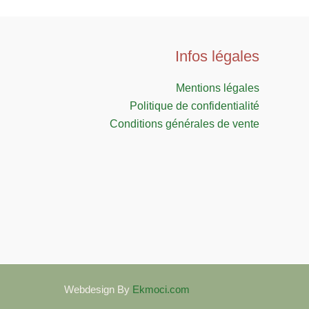
escaliers
Infos légales
Mentions légales
Politique de confidentialité
Conditions générales de vente
Webdesign By
Ekmoci.com