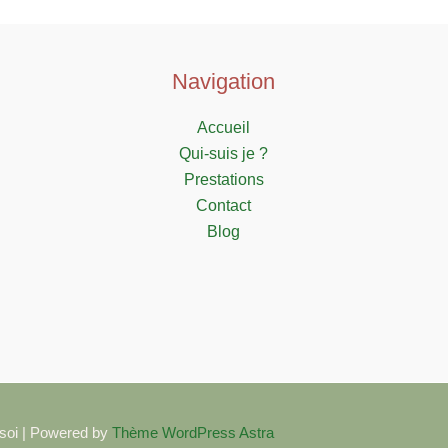
harpe
Navigation
Accueil
Qui-suis je ?
Prestations
Contact
Blog
 soi | Powered by
Thème WordPress Astra