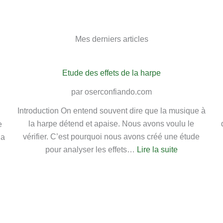
Mes derniers articles
Etude des effets de la harpe
par oserconfiando.com
Introduction On entend souvent dire que la musique à
la harpe détend et apaise. Nous avons voulu le
e
vérifier. C’est pourquoi nous avons créé une étude
la
:
pour analyser les effets…
Lire la suite
Etude
des
effets
de
la