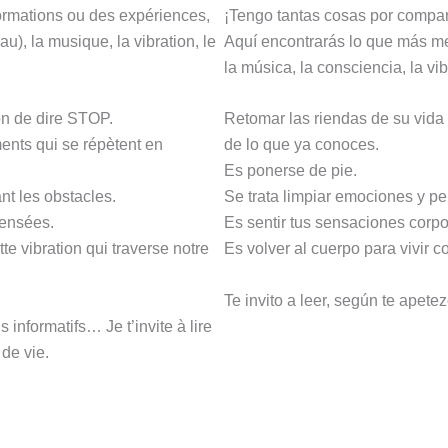
ormations ou des expériences,
¡Tengo tantas cosas por compar
au), la musique, la vibration, le
Aquí encontrarás lo que más me 
la música, la consciencia, la v
on de dire STOP.
Retomar las riendas de su vida es
ents qui se répètent en
de lo que ya conoces.
Es ponerse de pie.
nt les obstacles.
Se trata limpiar emociones y p
pensées.
Es sentir tus sensaciones corpor
te vibration qui traverse notre
Es volver al cuerpo para vivir c
Te invito a leer, según te apete
 informatifs… Je t’invite à lire
 de vie.